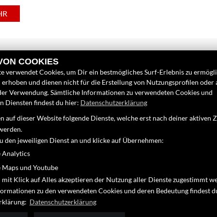
HR
 VON COOKIES
e verwendet Cookies, um Dir ein bestmögliches Surf-Erlebnis zu ermögl
erhoben und dienen nicht für die Erstellung von Nutzungsprofilen oder
der Verwendung. Sämtliche Informationen zu verwendeten Cookies und
 Diensten findest du hier:
Datenschutzerklärung
LINKS
FINDEN SIE
 auf dieser Website folgende Dienste, welche erst nach deiner aktiven
Unternehmen
Facebook
werden.
Neufahrzeuge
zu den jeweiligen Dienst an und klicke auf Übernehmen:
Instagram
Gebrauchtfahrzeuge
 Analytics
10
Youtube
Service
 Maps und Youtube
12
Google Map
 mit Klick auf Alles akzeptieren der Nutzung aller Dienste zugestimmt w
de
nformationen zu den verwendeten Cookies und deren Bedeutung findest d
rklärung:
Datenschutzerklärung