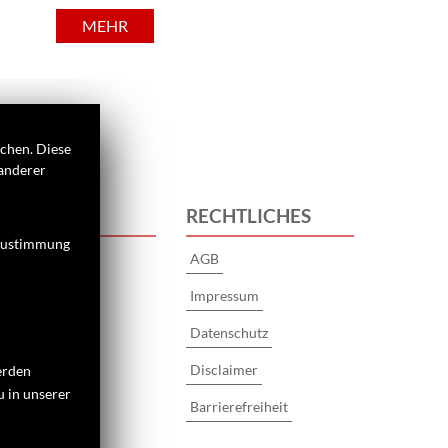
MEHR
ichen. Diese
 anderer
 UNS
RECHTLICHES
 Zustimmung
AGB
Impressum
Datenschutz
s
Disclaimer
erden
u in unserer
Barrierefreiheit