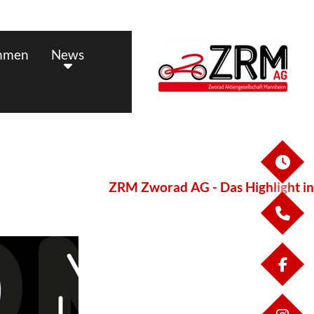
hmen
News
ÖF
ZRM Zworad AG - Das Highlight in 
KO
FA