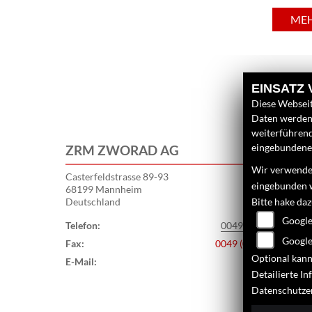
ME
EINSATZ
Diese Webseit
Daten werden 
weiterführen
eingebundenen
ZRM ZWORAD AG
Wir verwenden
Casterfeldstrasse 89-93
eingebunden 
68199 Mannheim
Deutschland
Bitte hake da
Google
Telefon:
0049 (0) 621 / 8450-
Google
Fax:
0049 (0) 621 / 8450-1
Optional kann
E-Mail:
info@zrm.
Detailierte I
Datenschutze